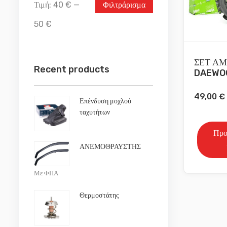
Τιμή:
40 €
—
Φιλτράρισμα
50 €
ΣΕΤ ΑΜ
Recent products
DAEWOO
49,00
€
Επένδυση μοχλού
ταχυτήτων
Προ
ΑΝΕΜΟΘΡΑΥΣΤΗΣ
Με ΦΠΑ
Θερμοστάτης