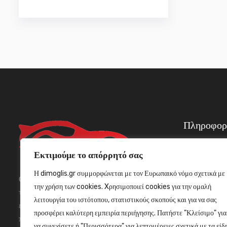
Πληροφορ
Εκτιμούμε το απόρρητό σας
Τρόποι Α
Τρόποι Π
Η dimoglis.gr συμμορφώνεται με τον Ευρωπαικό νόμο σχετικά με
Θα χαρούμε πολύ να σας εξυπηρετήσουμε
Όροι Χρή
την χρήση των cookies. Xρησιμοποιεί cookies για την ομαλή
τηλεφωνικώς για οποιοδήποτε θέμα σας
Δήλωση α
λειτουργία του ιστότοπου, στατιστικούς σκοπούς και για να σας
ενδιαφέρει ή να μας ενημερώσετε για τις
προσφέρει καλύτερη εμπειρία περιήγησης. Πατήστε "Κλείσιμο" για
παρατηρήσεις σας
να συνεχίσετε ή "Περισσότερα" για λεπτομέρειες σχετικά με τα είδ