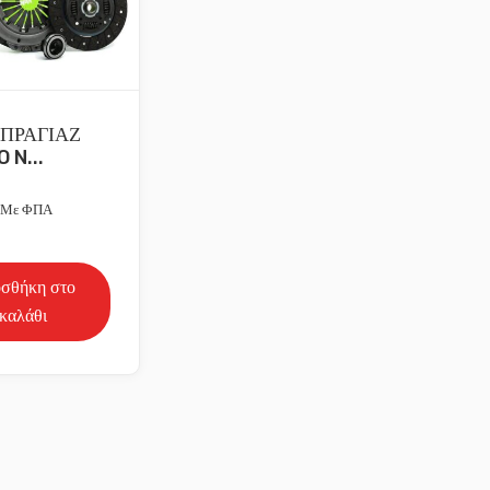
Ελάχιστη τιμή
Μέγιστη τιμή
ΠΡΑΓΙΑΖ
 N...
Με ΦΠΑ
σθήκη στο
καλάθι