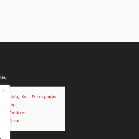
ίες
ποστολής Και Επιστροφών
ληρωμής
σης Cookies
πορρήτου
η