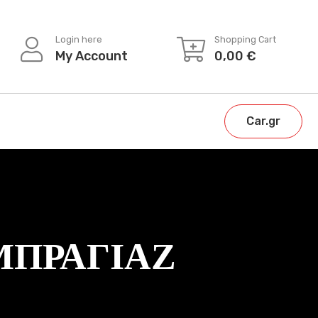
Login here
Shopping Cart
My Account
0,00
€
Car.gr
ΑΜΠΡΑΓΙΑΖ