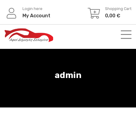
Skip
Login here
Shopping Cart
to
My Account
0,00
€
content
admin